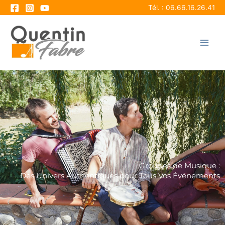
Aller
Tél. : 06.66.16.26.41
au
contenu
Groupes de Musique :
Des Univers Authentiques pour Tous Vos Événements